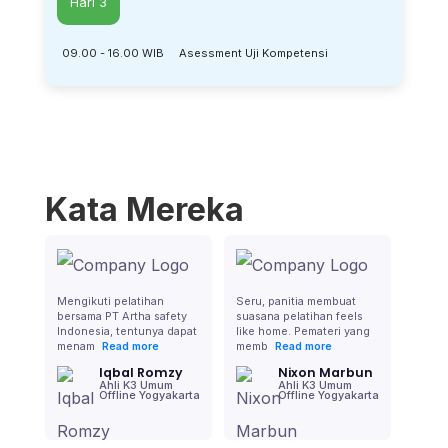
Hari 3
09.00 - 16.00 WIB
Asessment Uji Kompetensi
Kata Mereka
Mengikuti pelatihan
Seru, panitia membuat
bersama PT Artha safety
suasana pelatihan feels
Indonesia, tentunya dapat
like home. Pemateri yang
menam
memb
Read more
Read more
Iqbal Romzy
Nixon Marbun
Ahli K3 Umum
Ahli K3 Umum
Offline Yogyakarta
Offline Yogyakarta