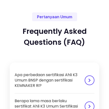
Pertanyaan Umum
Frequently Asked
Questions (FAQ)
Apa perbedaan sertifikasi Ahli K3
Umum BNSP dengan sertifikasi
KEMNAKER RI?
Ahli K3 Umum Sertifikasi BNSP (Badan Nasional
Berapa lama masa berlaku
Sertifikasi Profesi) berfokus pada pengakuan
sertifikat Ahli K3 Umum Sertifikasi
kompetensi seseorang dalam melakukan tugas