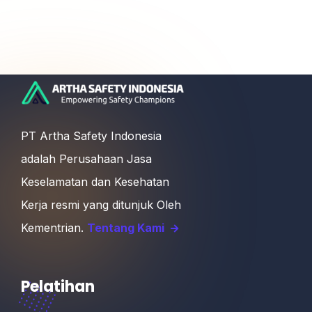
virtual.
oleh instruktur berpengalaman agar siap
menghadapi uji kompetensi. Selain itu, kami
memiliki relasi perusahaan untuk mendukung
program Career Support dalam membantu
alumni mengembangkan jenjang karier di dunia
industri.
PT Artha Safety Indonesia
adalah Perusahaan Jasa
Keselamatan dan Kesehatan
Kerja resmi yang ditunjuk Oleh
Kementrian.
Tentang Kami
Pelatihan