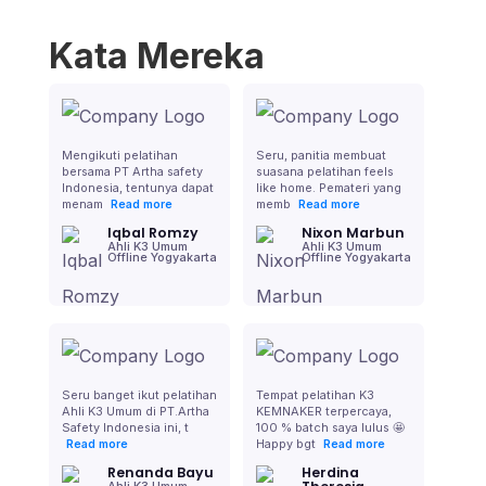
Kata Mereka
Mengikuti pelatihan
Seru, panitia membuat
bersama PT Artha safety
suasana pelatihan feels
Indonesia, tentunya dapat
like home. Pemateri yang
menam
memb
Read more
Read more
Iqbal Romzy
Nixon Marbun
Ahli K3 Umum
Ahli K3 Umum
Offline Yogyakarta
Offline Yogyakarta
Seru banget ikut pelatihan
Tempat pelatihan K3
Ahli K3 Umum di PT.Artha
KEMNAKER terpercaya,
Safety Indonesia ini, t
100 % batch saya lulus 🤩
Happy bgt
Read more
Read more
Renanda Bayu
Herdina
Ahli K3 Umum