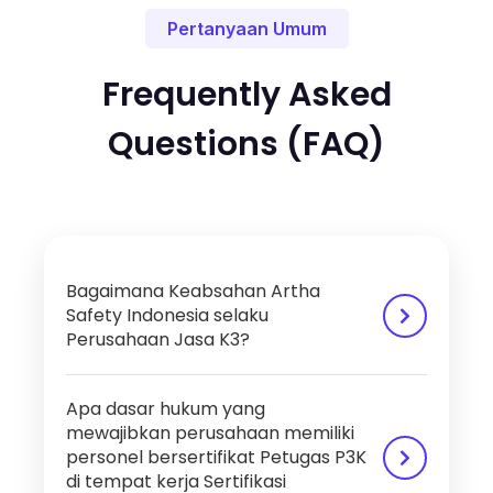
Pertanyaan Umum
Frequently Asked
Questions (FAQ)
Bagaimana Keabsahan Artha
Safety Indonesia selaku
Perusahaan Jasa K3?
PT Artha Safety Indonesia telah terdaftar resmi
Apa dasar hukum yang
sebagai Perusahaan Jasa Keselamatan dan
mewajibkan perusahaan memiliki
Kesehatan Kerja (PJK3) pembinaan dan
personel bersertifikat Petugas P3K
konsultasi K3 bidang Keahlian Kesehatan Kerja
di tempat kerja Sertifikasi
dengan nomor SKP : 5/4818/AS.01.03/III/2025