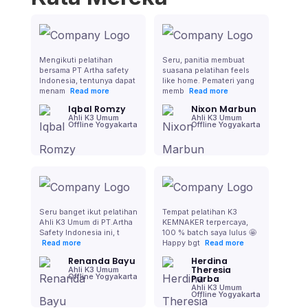
Mengikuti pelatihan
Seru, panitia membuat
bersama PT Artha safety
suasana pelatihan feels
Indonesia, tentunya dapat
like home. Pemateri yang
menam
memb
Read more
Read more
Iqbal Romzy
Nixon Marbun
Ahli K3 Umum
Ahli K3 Umum
Offline Yogyakarta
Offline Yogyakarta
Seru banget ikut pelatihan
Tempat pelatihan K3
Ahli K3 Umum di PT.Artha
KEMNAKER terpercaya,
Safety Indonesia ini, t
100 % batch saya lulus 🤩
Happy bgt
Read more
Read more
Renanda Bayu
Herdina
Theresia
Ahli K3 Umum
Offline Yogyakarta
Purba
Ahli K3 Umum
Offline Yogyakarta