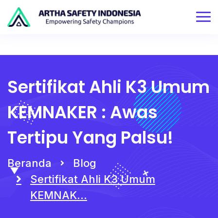
Sertifikat Ahli K3 Umum
KEMNAKER : Awas
Tertipu Yang Palsu!
Beranda
Blog
Sertifikat Ahli K3 Umum
KEMNAK...