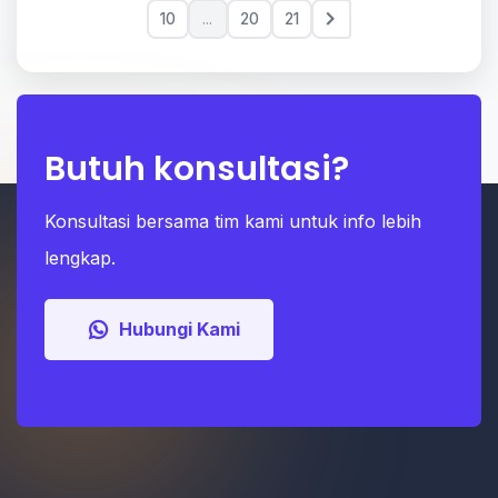
10
...
20
21
Butuh konsultasi?
Konsultasi bersama tim kami untuk info lebih
lengkap.
Hubungi Kami